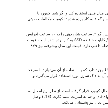
خوشبختانه سرفیس گو ۲، می‌تواند از کاور و لوازم جانبی مدل قبلی استفاده کند و اگر شما کیبورد یا
قطعه‌ای برای سری اول آن خریدید برای این تبلت نیز می‌توانید از آن استفاده کنید. همچنین میکروفون‌های استریو در سرفیس گو ۲ به کار برده شده تا کیفیت مکالمات صوتی
یکی از انتقادات زیادی که به Surface Go 1 وارد بود، عمر باتری کوتاه آن ( فقط ۶ ساعت) بود. اما مایکروسافت در سرفیس گو ۲، ساعت شارژدهی را به ۱۰ ساعت افزایش
داده است. یک نسخه از تبلت‌های سرفیس گو ۲ به ۴G LTE مجهز است که در آن تراشه Core m3، ۸ گیگابایت رم و ۱۲۸ گیگابایت حافظه SSD به کار برده شده است. قیمت
دلاری این نسخه نیز ۷۲۹ دلار است. همچنین نسخه گران‌تر دیگر سرفیس گو ۲، مجهز به ۴G LTE‌ بوده و ۲۵۶ گیگابایت حافظه داخلی دارد. قیمت این مدل پیشرفته نیز ۸۷۹
سرفیس گو ۲ دارای پورت‌ها و اتصالاتی مشابه نسل قبل است، بنابراین در قسمت سمت راست سرفیس، یک درگاه USB-C وجود دارد که با استفاده از آن می‌توانید با سرعت
 شارژ سرفیس و همچنین اتصال آن به داک شارژ مورد استفاده قرار می‌گیرد. و
Micr است. یک پورت Surface Type Cover Port نیز دارد که برای اتصال کیبورد قرار گرفته است. از نظر نوع اتصال به
اینترنت (LTE)، این تبلت را می‌توانید به دوشکل تهیه کنید؛ یعنی یا فقط قابلیت اتصال به وای‌فای را داشته باشد و یا هم به وای‌فای و هم به اینترنت سیم کارت (LTE) وصل