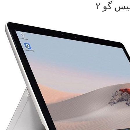
س گو ۲